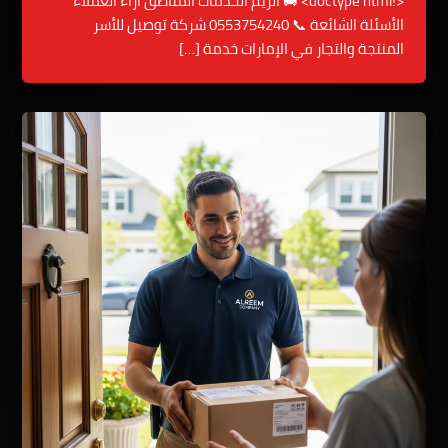
<!doctype html> 🚚 الريم الخدمات المناطق آراء العملاء
الأسئلة الشائعة 📞 0553754240 شركة توصيل للأسر
المنتجة والتجار في الإمارات خدمة […]