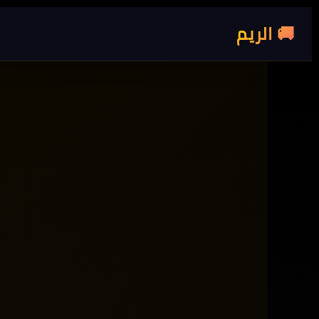
🚚 الريم