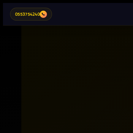
0553754240
📞