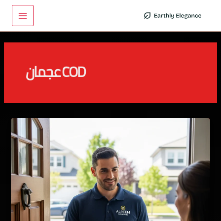
خطي
Main
لى
Menu
لمحتوى
COD عجمان