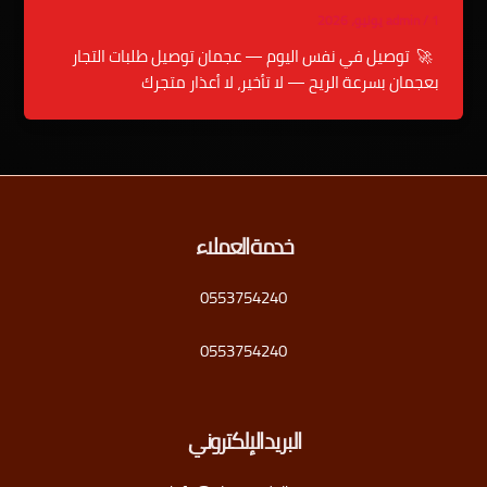
1 يونيو، 2026
/
admin
🚀 توصيل في نفس اليوم — عجمان توصيل طلبات التجار
بعجمان بسرعة الريح — لا تأخير، لا أعذار متجرك
خدمة العملاء
0553754240
0553754240
البريد الإلكتروني