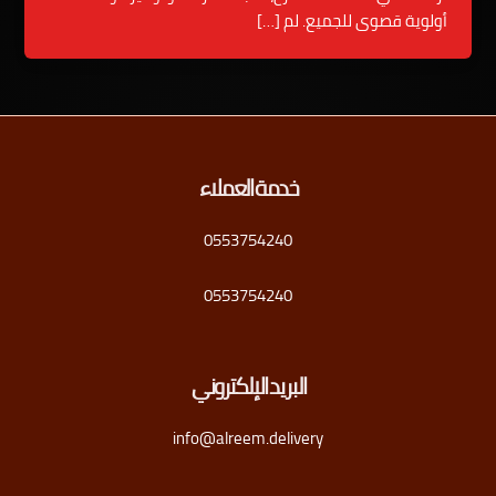
أولوية قصوى للجميع. لم […]
خدمة العملاء
0553754240
0553754240
البريد الإلكتروني
info@alreem.delivery