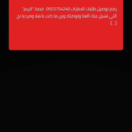
رقم توصيل طلبات الامارات 0553754240 : قصة “الريم”
 تشيل عنك العنا وتوصلك وين ما كنت يا هلا ومرحبا بج