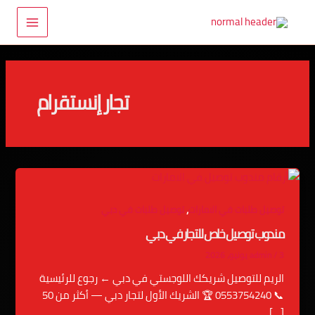
خطي
Main
لى
Menu
لمحتوى
تجار إنستقرام
,
توصيل طلبات في الامارات
توصيل طلبات في دبي
مندوب توصيل خاص للتجار في دبي
3 يونيو، 2026
/
admin
الريم للتوصيل شريكك اللوجستي في دبي ← رجوع للرئيسية
📞 0553754240 🏆 الشريك الأول لتجار دبي — أكثر من 50
[…]